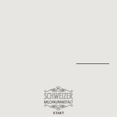
11.9.26
-
12.9.26
Beer festival 2025
Hopfen, Malz und beste Laune- entdecke lokale und
internationale Biersorten. Das Bierfest ist wieder
da und wir freuen uns schon riesig auf euch und
jede Menge Brauereikunst.
Start