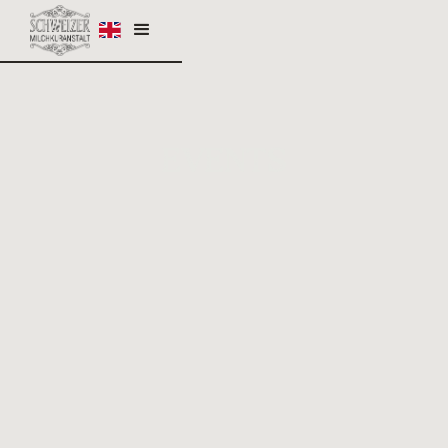
Events
24.7.25
-
24.7.25
|
20 Uhr